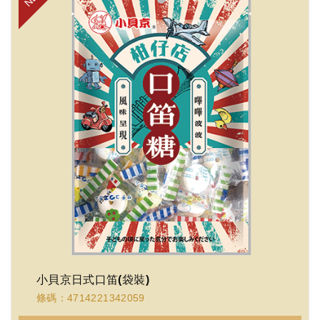
小貝京日式口笛(袋裝)
條碼：4714221342059