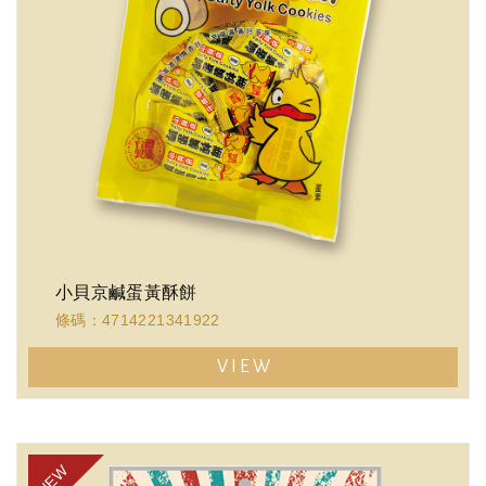
小貝京鹹蛋黃酥餅
條碼：4714221341922
VIEW