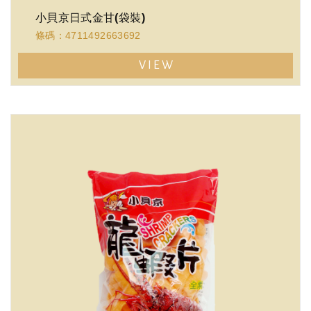
小貝京日式金甘(袋裝)
條碼：4711492663692
VIEW