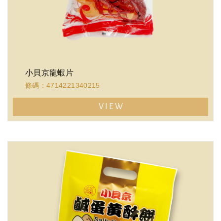
小貝京龍蝦片
條碼：4714221340215
VIEW