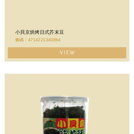
小貝京烘烤日式芥末豆
條碼：4714221340864
VIEW