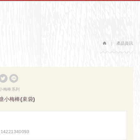
產品資訊
小梅棒系列
糖小梅棒(束袋)
4221340093