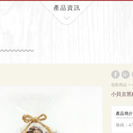
產品資訊
列
包裝商品
小貝京黑
產品簡介
條碼：471