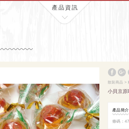
產品資訊
散裝商品
小貝京原
產品簡介
條碼：471