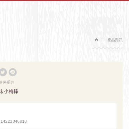
產品資訊
糖果系列
味小梅棒
4221340918