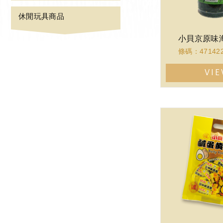
休閒玩具商品
小貝京原味
條碼：471422
VI