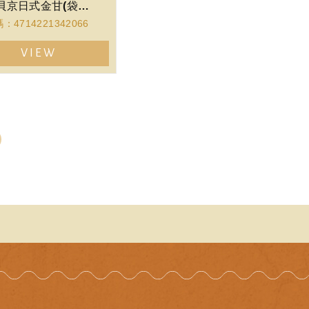
小貝京日式金甘(袋裝)
：4714221342066
VIEW