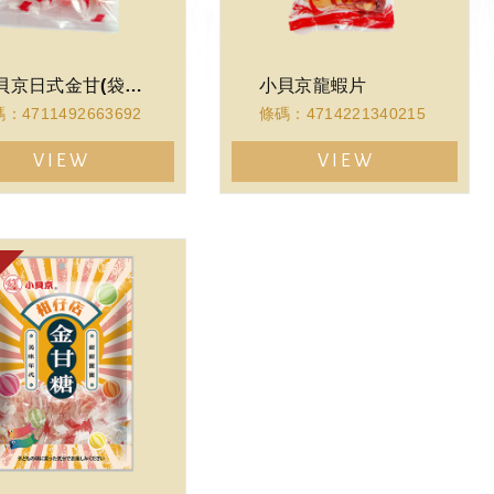
小貝京日式金甘(袋裝)
小貝京龍蝦片
：4711492663692
條碼：4714221340215
VIEW
VIEW