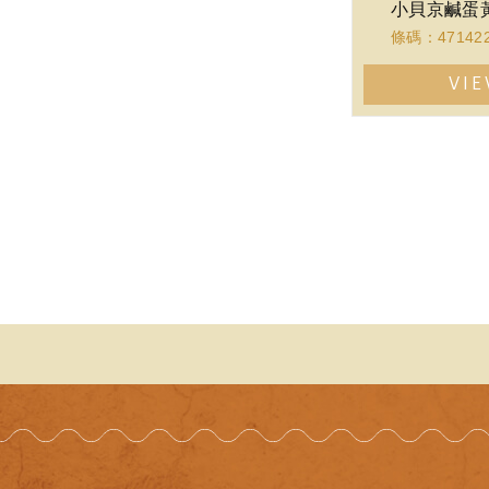
小貝京鹹蛋
條碼：471422
VI