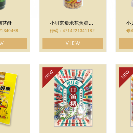
海苔酥
小貝京爆米花焦糖口味
1340468
條碼：4714221341182
條碼
EW
VIEW