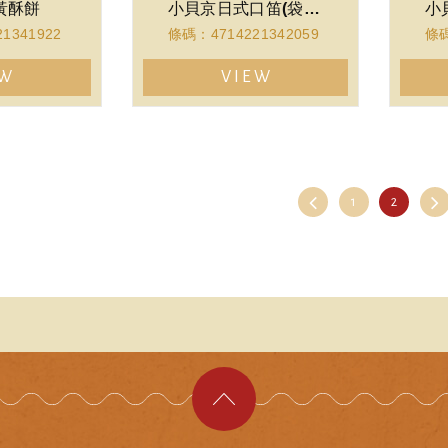
黃酥餅
小貝京日式口笛(袋裝)
1341922
條碼：4714221342059
條碼
EW
VIEW
1
2