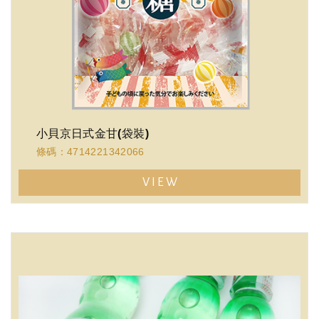
小貝京日式金甘(袋裝)
條碼：4714221342066
VIEW