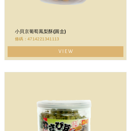
小貝京葡萄鳳梨酥(圓盒)
條碼：4714221341113
VIEW