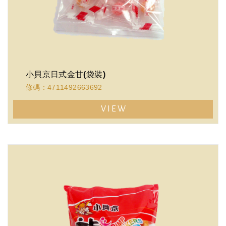
小貝京日式金甘(袋裝)
條碼：4711492663692
VIEW