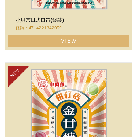
小貝京日式口笛(袋裝)
條碼：4714221342059
VIEW