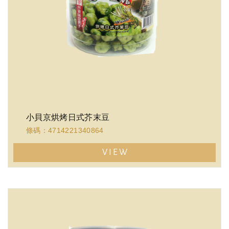
小貝京烘烤日式芥末豆
條碼：4714221340864
VIEW