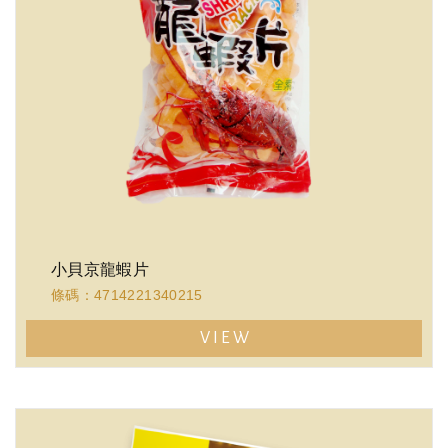
小貝京龍蝦片
條碼：4714221340215
VIEW